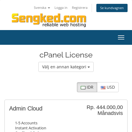
Svenska
Logga in
Registrera
Se kundvagnen
Växla
navig
cPanel License
Välj en annan kategori
IDR
USD
Rp. 444.000,00
Admin Cloud
Månadsvis
1-5 Accounts
Instant Activation