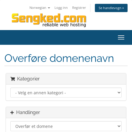
Norwegian
Logg inn
Registrer
Se handlevogn »
Bytt
navig
Overføre domenenavn
Kategorier
Handlinger