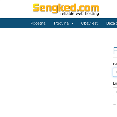
Početna
Trgovina
Obavijesti
Baza 
E-
Lo