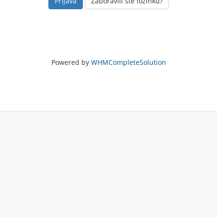
Zaboravili ste lozinku?
Powered by
WHMCompleteSolution
.