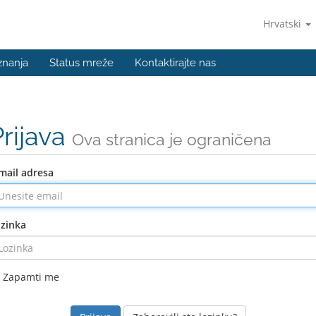
Hrvatski
znanja
Status mreže
Kontaktirajte nas
Prijava
Ova stranica je ograničena
mail adresa
zinka
Zapamti me