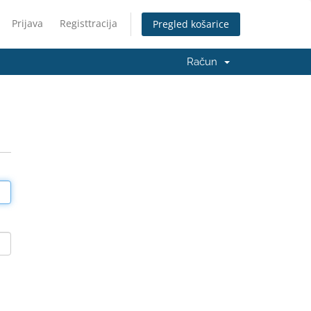
Prijava
Registtracija
Pregled košarice
Račun