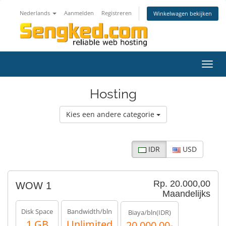
Nederlands
Aanmelden
Registreren
Winkelwagen bekijken
Navig
in-/u
Hosting
Kies een andere categorie
IDR
USD
Rp. 20.000,00
WOW 1
Maandelijks
Disk Space
Bandwidth/bln
Biaya/bln(IDR)
1 GB
Unlimited
20.000,00-