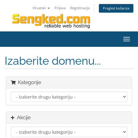
Hrvatski
Prijava
Registtracija
Pregled košarice
Preba
navig
Izaberite domenu...
Kategorije
Akcije