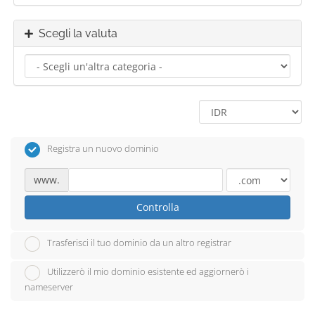
Scegli la valuta
Registra un nuovo dominio
www.
Controlla
Trasferisci il tuo dominio da un altro registrar
Utilizzerò il mio dominio esistente ed aggiornerò i
nameserver