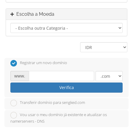
Escolha a Moeda
Registrar um novo domínio
www.
Verifica
Transferir domínio para sengked.com
Vou usar o meu domínio já existente e atualizar os
namerservers - DNS