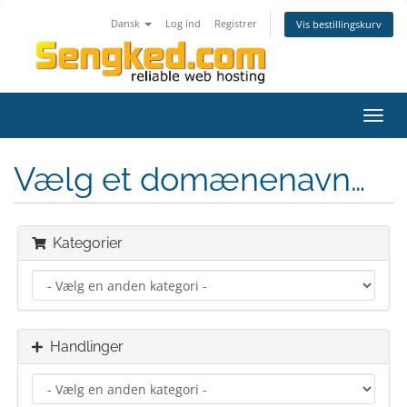
Dansk
Log ind
Registrer
Vis bestillingskurv
Skift
navig
Vælg et domænenavn…
Kategorier
Handlinger