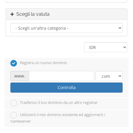
Scegli la valuta
Registra un nuovo dominio
www.
Controlla
Trasferisci il tuo dominio da un altro registrar
Utilizzerò il mio dominio esistente ed aggiornerò i
nameserver